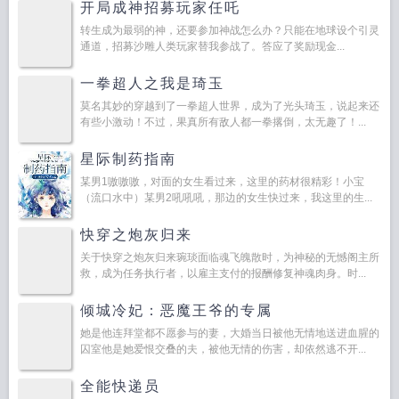
开局成神招募玩家任吒
转生成为最弱的神，还要参加神战怎么办？只能在地球设个引灵
通道，招募沙雕人类玩家替我参战了。答应了奖励现金...
一拳超人之我是琦玉
莫名其妙的穿越到了一拳超人世界，成为了光头琦玉，说起来还
有些小激动！不过，果真所有敌人都一拳撂倒，太无趣了！...
星际制药指南
某男1嗷嗷嗷，对面的女生看过来，这里的药材很精彩！小宝
（流口水中）某男2吼吼吼，那边的女生快过来，我这里的生...
快穿之炮灰归来
关于快穿之炮灰归来琬琰面临魂飞魄散时，为神秘的无憾阁主所
救，成为任务执行者，以雇主支付的报酬修复神魂肉身。时...
倾城冷妃：恶魔王爷的专属
她是他连拜堂都不愿参与的妻，大婚当日被他无情地送进血腥的
囚室他是她爱恨交叠的夫，被他无情的伤害，却依然逃不开...
全能快递员