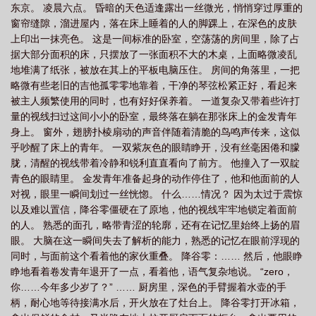
东京。 凌晨六点。 昏暗的天色适逢露出一丝微光，悄悄穿过厚重的
出现背后灵已经是最不科学的事情了，直到不久后，得知这个世界
窗帘缝隙，溜进屋内，落在床上睡着的人的脚踝上，在深色的皮肤
上竟然有返老还童药，高中生变成小学生这种事。降谷零，二度震
上印出一抹亮色。 这是一间标准的卧室，空荡荡的房间里，除了占
撼。然后，一个自称“赤魔法继承人”的家伙找到了他。对方：用特殊
据大部分面积的床，只摆放了一张面积不大的木桌，上面略微凌乱
道具可以烧东西给你的背后灵哦～降谷零：……先烧个墨镜吧。松
地堆满了纸张，被放在其上的平板电脑压住。 房间的角落里，一把
田阵平：？-降谷零带着自己的背后灵同期，开启了薅组织情报的快
略微有些老旧的吉他孤零零地靠着，干净的琴弦松紧正好，看起来
进plus版。以及，轻松掀掉某人的猫皮。（一个人在工藤宅里易容的
被主人频繁使用的同时，也有好好保养着。 一道复杂又带着些许打
某人：？）发现某易容的厨师。（从劳斯莱斯上走下来给自己带上
量的视线扫过这间小小的卧室，最终落在躺在那张床上的金发青年
假龅牙的厨师：？）
身上。 窗外，翅膀扑棱扇动的声音伴随着清脆的鸟鸣声传来，这似
乎吵醒了床上的青年。 一双紫灰色的眼睛睁开，没有丝毫困倦和朦
胧，清醒的视线带着冷静和锐利直直看向了前方。 他撞入了一双靛
青色的眼睛里。 金发青年准备起身的动作停住了，他和他面前的人
对视，眼里一瞬间划过一丝恍惚。 什么……情况？ 因为太过于震惊
以及难以置信，降谷零僵硬在了原地，他的视线牢牢地锁定着面前
的人。 熟悉的面孔，略带青涩的轮廓，还有在记忆里始终上扬的眉
眼。 大脑在这一瞬间失去了解析的能力，熟悉的记忆在眼前浮现的
同时，与面前这个看着他的家伙重叠。 降谷零：…… 然后，他眼睁
睁地看着卷发青年退开了一点，看着他，语气复杂地说。 “zero，
你……今年多少岁了？” …… 厨房里，深色的手臂握着水壶的手
柄，耐心地等待接满水后，开火放在了灶台上。 降谷零打开冰箱，