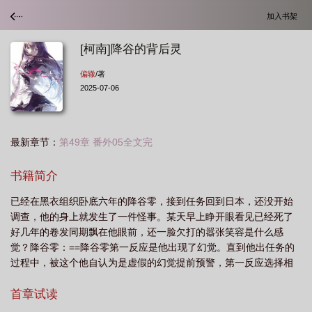
加入书架
[柯南]降谷的背后灵
偏辙
/著
2025-07-06
最新章节：
第49章 番外05全文完
书籍简介
已经在黑衣组织卧底六年的降谷零，接到任务回到日本，还没开始
调查，他的身上就发生了一件怪事。某天早上睁开眼看见已经死了
好几年的卷发同期飘在他眼前，还一脸欠打的嚣张笑容是什么感
觉？降谷零：==降谷零第一反应是他出现了幻觉。直到他出任务的
过程中，被这个他自认为是虚假的幻觉提前预警，第一反应选择相
信并成功完成任务后，降谷零和飘在他对面的松田阵平面面相觑。
松田阵平：都说了不是幻觉啊！-降谷零艰难地接受了不知道为什么
首章试读
似乎是从七年前穿越来的同期变成了他的背后灵。本以为这个世界