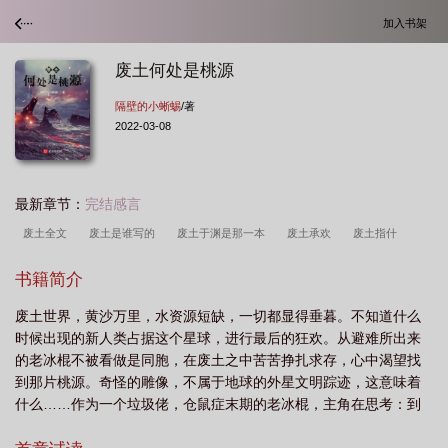
加入书架
废土何处是桃源
隔壁的小蜥蜴
/著
2022-03-08
最新章节：
完结感言
废土全文
废土是谁写的
废土于渊是那一本
废土承欢
废土指什
么
废土风百度百科
废土gl
废土何处是桃源 隔壁的小蜥蜴
废土是啥意
书籍简介
思
废土风到底啥意思
废土怎么样废土怎么样
废土啥意思
废土意
废土世界，黄沙万里，水资源短缺，一切都显得垂暮。不知道什么
思
废土无弹窗阅读
废土文的意思
废土什么意思
时候出现的新人类占据这个星球，进行最后的狂欢。从避难所出来
的老冰棍不被看做是同胞，在废土之中苦苦挣扎求存，心中渴望找
到那片桃源。奇怪的雕像，不属于地球的外星文明踪迹，这意味着
什么……作为一个垃圾佬，仓鼠症末期的老冰棍，主角在思考：到
底是创造出一片桃源，还是去寻找那片真正的桃源……