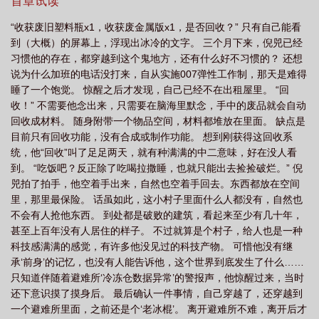
首章试读
“收获废旧塑料瓶x1，收获废金属版x1，是否回收？” 只有自己能看
到（大概）的屏幕上，浮现出冰冷的文字。 三个月下来，倪兕已经
习惯他的存在，都穿越到这个鬼地方，还有什么好不习惯的？ 还想
说为什么加班的电话没打来，自从实施007弹性工作制，那天是难得
睡了一个饱觉。 惊醒之后才发现，自己已经不在出租屋里。 “回
收！” 不需要他念出来，只需要在脑海里默念，手中的废品就会自动
回收成材料。 随身附带一个物品空间，材料都堆放在里面。 缺点是
目前只有回收功能，没有合成或制作功能。 想到刚获得这回收系
统，他“回收”叫了足足两天，就有种满满的中二意味，好在没人看
到。 “吃饭吧？反正除了吃喝拉撒睡，也就只能出去捡捡破烂。” 倪
兕拍了拍手，他空着手出来，自然也空着手回去。东西都放在空间
里，那里最保险。 话虽如此，这小村子里面什么人都没有，自然也
不会有人抢他东西。 到处都是破败的建筑，看起来至少有几十年，
甚至上百年没有人居住的样子。 不过就算是个村子，给人也是一种
科技感满满的感觉，有许多他没见过的科技产物。 可惜他没有继
承‘前身’的记忆，也没有人能告诉他，这个世界到底发生了什么……
只知道伴随着避难所‘冷冻仓数据异常’的警报声，他惊醒过来，当时
还下意识摸了摸身后。 最后确认一件事情，自己穿越了，还穿越到
一个避难所里面，之前还是个‘老冰棍’。 离开避难所不难，离开后才