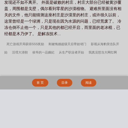
发现还不如不离开。 外面是破败的村庄，村庄大部分已经被黄沙覆
盖，周围都是戈壁，偶尔看到零星的沙漠植物。 避难所里面没有相
关的文件，他只能猜测这座村庄是沙漠里的村庄，或许很久以前，
这里曾经是一个绿洲，只是现在因为水源的问题，已经荒废了。 冷
冻仓倒不止他一个，只是其他的都已经开启，而里面的老冰棍，已
经都是木乃伊了。 是解冻技术...
死亡游戏开局获得SSS奖励
刚被悔婚超级天后带娃堵门
影视从海豹突击队开
始
活埋大清朝
侯爷的一品嫡妃
从生产职业者开始
我真没想当大网红啊
从我的团长开始抗日
魔方诸天
我真不是乱选的
大秦：开局奉命侍绝美太后
（大秦长信侯）
晚唐浮生
民间诡闻实录之阴阳先生
全民兽化：从柳树开始进
化
亮剑：傻子管炊事班，全成特种兵
三国：我袁术不做短命皇帝！
偏执陆少
首 页
目录
阅读
宠妻如命
灾厄岛：无限杀戮
蜀汉我做主（三国从救糜夫人开始）
全球游戏：
附带随身商店
赵氏嫡女一蓑烟雨免费笔趣完整版
危情交织by肉馅小水饺
老师
要稳住 作者:水饺(肉馅小水饺)
《海滩蜜桃》笔趣阁
逆溯by白毛浮绿笔趣阁无弹
搜 索
窗
让他深入80年代 笔趣阁小说
边若水by柴鸡蛋txt
危情交织*作者:肉馅小水饺-
-【完结+番外2】
迷失虐爱笔趣阁免费阅读无弹窗最新章节
让他深入80年代重生
(啊肥阿)小说