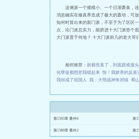
家。小世界①八零
这俩派一个规模小、一个日渐萧条，连
消息确实在修真界造成了极大的轰动，可放
知何时冒出来的新门派，不至于为了区区一
点，论门派总实力，能挤进十大门派垫个底
大门派置于何地？ 十大门派前几的老大哥们
相邻推荐：
朕都登基了，到底跟谁接头
化孽徒都想把我锁起来
惊！我娇养的反派
我却成了祖国人
我：大明战神朱祁镇
蜀
第1593章 番外6
第1
第1589章 番外2
第1