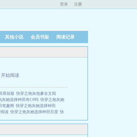
登录
注册
其他小说
会员书架
阅读记录
、
开始阅读
田席祯最
快穿之炮灰他爹全文阅
炮灰她选择种田有CP吗
快穿之炮灰她
田笔趣阁
快穿之炮灰她选择种田
费阅读
快穿之炮灰她选择种田百度
快
之炮灰她选择种田徐茵
快穿之炮灰她
免费完整版
【选择种田后，我把炮灰
是下场凄惨，即使活着也是给女主当
掺和剧情！苟着苟着，成了人生赢