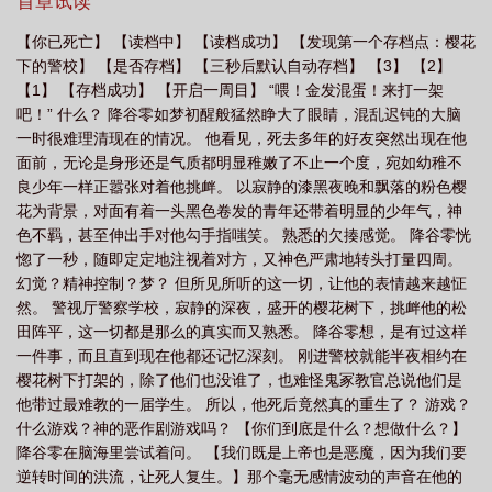
年又三年，你们再不收网，我就要当上组织老大了#降谷重生到了警
首章试读
谷从零开始的读档番外免费阅读
降谷从零开始的读档结局
降谷从零开始的读档
校时期，与自己英年早逝的四位挚友重逢，还拥有了一个可以读档
【你已死亡】 【读档中】 【读档成功】 【发现第一个存档点：樱花
的系统。这是上帝的奇迹魔法，也是恶魔的恶作剧。他的重生产生
猫打滚
降谷从零开始的读档格格党
降谷从零开始的读档观影体整理
降谷从
下的警校】 【是否存档】 【三秒后默认自动存档】 【3】 【2】
了蝴蝶效应，也逃不过世界线收束。降谷今天救下一个警官，第二
零开始的读档全文免费阅读
降谷从零开始的读档TXT
【1】 【存档成功】 【开启一周目】 “喂！金发混蛋！来打一架
天又会有另一个警官因为各种危险的任务死去。那几个混蛋好像永
吧！” 什么？ 降谷零如梦初醒般猛然睁大了眼睛，混乱迟钝的大脑
远奔赴在危险与死亡的第一线，然后为了保护大众而英勇牺牲。降
一时很难理清现在的情况。 他看见，死去多年的好友突然出现在他
谷不想破坏他们的信念，无法阻止他们当警察，也阻止不了他们的
面前，无论是身形还是气质都明显稚嫩了不止一个度，宛如幼稚不
死亡。但是没关系，谁让他遇到了这么几个冤种朋友呢，谁死了他
良少年一样正嚣张对着他挑衅。 以寂静的漆黑夜晚和飘落的粉色樱
就再读档回去救下那个死亡的倒霉鬼。他一定会成功打出最后那个
花为背景，对面有着一头黑色卷发的青年还带着明显的少年气，神
大家都活着的完美HappyEnd。但是当降谷终于成功之后，却发现那
色不羁，甚至伸出手对他勾手指嗤笑。 熟悉的欠揍感觉。 降谷零恍
几个冤种朋友竟然想起了所有周目的记忆。于是他们才发现原来最
惚了一秒，随即定定地注视着对方，又神色严肃地转头打量四周。
大的那个大冤种，一直都是那个不知何时就一副全能模样，并且若
幻觉？精神控制？梦？ 但所见所听的这一切，让他的表情越来越怔
无其事参与属于他们的危险任务救人的金发混蛋。降谷：“……”降谷
然。 警视厅警察学校，寂静的深夜，盛开的樱花树下，挑衅他的松
转身就跑。*樱花完整结构是五片花瓣。樱花落下约为秒速五厘米。
田阵平，这一切都是那么的真实而又熟悉。 降谷零想，是有过这样
樱花落地大概需要七秒钟。那么，降谷抓住这五瓣完整的樱花需要
一件事，而且直到现在他都还记忆深刻。 刚进警校就能半夜相约在
死亡回档多少次呢？没关系，无论多少次他都会重来的，他绝不向
樱花树下打架的，除了他们也没谁了，也难怪鬼冢教官总说他们是
命运屈服。就算是从零开始，一次次陷入死循环也在所不惜，绝对
他带过最难教的一届学生。 所以，他死后竟然真的重生了？ 游戏？
不会让他们再次死去。降谷、安室、波本……别说是三张面孔，就
什么游戏？神的恶作剧游戏吗？ 【你们到底是什么？想做什么？】
是一百张面孔也照样演给你们看。*【我们既是上帝也是恶魔，因为
降谷零在脑海里尝试着问。 【我们既是上帝也是恶魔，因为我们要
我们要逆转时间的洪流，让死人复生。】*阅读须知：1、主警校组
逆转时间的洪流，让死人复生。】那个毫无感情波动的声音在他的
的无cp友情向，很多刀子，但一定会HE2、私设如山，很多魔改。