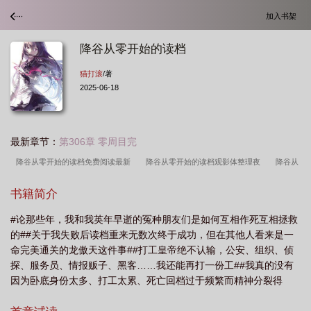
加入书架
降谷从零开始的读档
猫打滚
/著
2025-06-18
最新章节：
第306章 零周目完
降谷从零开始的读档免费阅读最新
降谷从零开始的读档观影体整理夜
降谷从
零开始的读档b站
降谷从零开始的读档(猫打滚)最新章节
降谷从零开始的读档
书籍简介
福利番外
降谷零的职位
降谷从零开始的读档观影
降谷从零开始的读档免费
#论那些年，我和我英年早逝的冤种朋友们是如何互相作死互相拯救
阅读
降谷从零开始的读档百度
降谷零出场集数
降谷从零开始的读档
的##关于我失败后读档重来无数次终于成功，但在其他人看来是一
307
降谷从零开始的读档完结了吗
降谷从零开始的读档免费
降谷从零开始
命完美通关的龙傲天这件事##打工皇帝绝不认输，公安、组织、侦
读档免费
降谷从零开始的读档 最新章节 无弹窗
降谷零回到过去
降谷零
探、服务员、情报贩子、黑客……我还能再打一份工##我真的没有
因为卧底身份太多、打工太累、死亡回档过于频繁而精神分裂得
的
降谷零出场集数爱奇艺
降谷从零开始的读档番外
降谷从零开始的读档晋
病，是这个世界的时间有问题啊，所以今天是几月几日？##卧底三
江
降谷从零开始的读档观影体LOFTER推文
降谷从零开始的读档笔趣阁
降