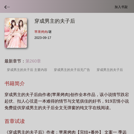
加入书架
穿成男主的夫子后
苹果烤肉
/著
2023-09-17
最新章节：
第260章
穿成男主的夫子后 主要内容
穿成男主的夫子后无广告
穿成男主的夫子后
...
穿成男主的夫子后类似推荐
穿成男主的夫子之后
穿成男主的夫子后百
书籍简介
度
穿成男主的夫子后 有车吗
穿成男主的夫子后我跑路了
穿成男主的夫子
穿成男主的夫子后由作者(苹果烤肉)创作全本作品，该小说情节跌宕
后全文免费阅读
穿成男主的夫子后 百度
穿成男主的夫子后by苹果烤肉
穿
起伏、扣人心弦是一本难得的情节与文笔俱佳的好书，919言情小说
成男主的夫子后TXT
穿成男主的夫子后晋江
穿成男主的夫子后by
穿成男主
免费提供穿成男主的夫子后全文无弹窗的纯文字在线阅读。
的夫子后 作者苹果烤肉
穿成男主的夫子后讲了什么
穿成男主的夫子后免费阅
首章试读
读
穿成男主的夫子后格格党
穿成男主的夫子后好看吗
穿成男主的夫子后笔
趣阁
穿成男主的夫子后txt
穿成男主的夫子后txt宝书网
穿成男主的夫子后
《穿成男主的夫子后》作者：苹果烤肉【完结+番外】 文案一 季远