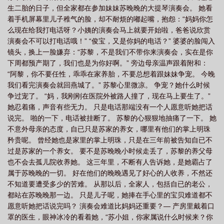
生二胎的日子，但全家都在参加妹妹苏晚晚的大提琴演奏会。 她看
着手机屏幕里儿子稚气的脸，却不耐烦的嘟起嘴，抱怨：“妈妈你怎
么现在给我打电话呀？小姨的演奏会马上就要开始啦，爸爸说欣赏
演奏会不可以打电话哦！” “俊宝，又是你妈的电话？” 婆婆的脸闯入
镜头，换上一脸嫌弃：“苏黎，不是我们不带你来演奏会，实在是你
下周都预产期了，我们也是为你好啊。” 旁边母亲温声跟着附和：
“阿黎，你不要任性，乖乖在家养胎，不要总想着跟妹妹争宠。 今晚
我们看完演奏会就回燕城了。” 苏黎心里微凉。 争宠？她什么时候
争过宠了。 “妈，我刚刚在医院外被路人撞了，现在马上要生了。”
她忍着痛，声音有些无力。 只是电话那端没有一个人愿意听她把话
说完。 啪的一下，电话被挂断了。 苏黎的心狠狠地抽痛了一下。 她
不意外母亲的态度，自已只是苏家的养女，哪里有他们的掌上明珠
矜贵呢。 曾经她也是家里的掌上明珠，只是在三年前被告知自已不
过是苏家的一个养女。 要不是苏晚晚小时候走丢了，苏黎的养父母
也不会去孤儿院收养她。 这三年里，不断有人告诉她，是她霸占了
属于苏晚晚的一切。 好在他们的晚晚遇见了好心的人收养，不然还
不知道要遭受多少的苦难。 从那以后，全家人，包括自已的老公，
都站在苏晚晚那一边。 只是儿子呢，她捧在手心里的宝贝难道都不
愿意听她把话说完吗？ 演奏会难道比妈妈还重要？— 产房里戴着口
罩的医生，眼神冰冷的看着她，“苏小姐，你家属说什么时候来？你