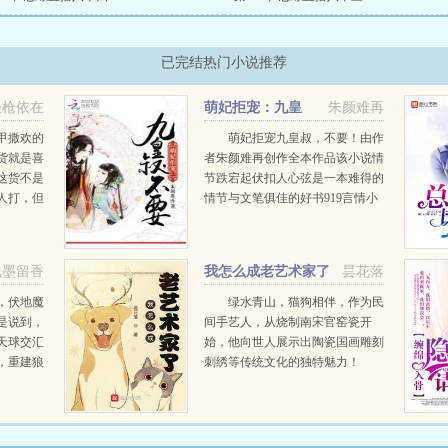
已完结热门小说推荐
长枪依在
萌妃拒宠：九皇
朱颜难再
叔，不要！
甲撒欢的
萌妃拒宠九皇叔，不要！由作
货就是喜
者朱颜难再创作全本作品该小说情
这货不是
节跌宕起伏扣人心弦是一本难得的
人打，但
情节与文笔俱佳的好书919言情小
说，这是
说免费提供萌妃拒宠九皇叔，不
..
要！全文无弹窗的纯文字在线阅
读。...
浅墨留香
我怎么成老艺术家了
昙花落
，伏地魔
绿水青山，猫狗相伴，作为民
是说到，
间手艺人，从烧制南宋官窑瓷开
天球交汇
始，他向世人展示出陶瓷国画雕刻
，重建狼
刺绣等传统文化的独特魅力！
制一把古风油纸伞 扎一串祥瑞
华夏结 做一个吉祥雨燕风
筝 画一幅富贵牡丹花开 传
统文化源远流长，国风崛起，...