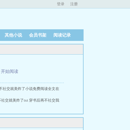
登录
注册
其他小说
会员书架
阅读记录
、
开始阅读
不社交就美炸了小说免费阅读全文在
不社交就美炸了txt 穿书后再不社交我