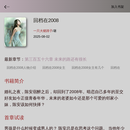
加入书架
回档在2008
一只大猪蹄子
/著
2025-08-02
最新章节：
第三百五十六章 未来的路还有很长
回档在2008人物介绍
回档在2008女主
回档在2008女主有几个
回档在
2008百度百科
回档在2008 v群版
回档在2008扫书
回档在2008txt
回档
书籍简介
在2000 无聊抖抖腿
回档在2008免费阅读
回档在2008好看吗
回档在2008未
婚礼之夜，陈安宿醉之后，却回到了2008年。暗恋自己多年的至交
删版
回档在2008笔趣阁
回档在2008字数
回档在2008v群版免费观看最新
好友如今正值青春年华，未来的老婆如今还是那个可爱的邻家小
一期
回档在2008v群版
回档在2008未删版txt
回档在2008TXT
回档在
妹，陈安该如何抉择？
2008精校版TXT
回档在2008番外
回档在2008 一只大猪蹄子
回档在2008女
首章试读
主推倒顺序
回档在2008几个女主
回档在2008有几个女主
回档在2008无删
减
男孩是什么时候变成男人的？ 陈安总是在思考这个问题。 当他年少