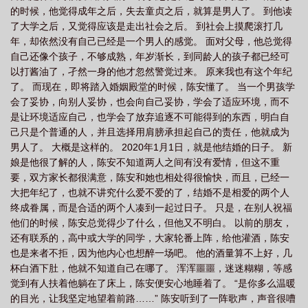
的时候，他觉得成年之后，失去童贞之后，就算是男人了。 到他读
了大学之后，又觉得应该是走出社会之后。 到社会上摸爬滚打几
年，却依然没有自己已经是一个男人的感觉。 面对父母，他总觉得
自己还像个孩子，不够成熟，年岁渐长，到同龄人的孩子都已经可
以打酱油了，孑然一身的他才忽然警觉过来。 原来我也有这个年纪
了。 而现在，即将踏入婚姻殿堂的时候，陈安懂了。 当一个男孩学
会了妥协，向别人妥协，也会向自己妥协，学会了适应环境，而不
是让环境适应自己，也学会了放弃追逐不可能得到的东西，明白自
己只是个普通的人，并且选择用肩膀承担起自己的责任，他就成为
男人了。 大概是这样的。 2020年1月1日，就是他结婚的日子。 新
娘是他很了解的人，陈安不知道两人之间有没有爱情，但这不重
要，双方家长都很满意，陈安和她也相处得很愉快，而且，已经一
大把年纪了，也就不讲究什么爱不爱的了，结婚不是相爱的两个人
终成眷属，而是合适的两个人凑到一起过日子。 只是，在别人祝福
他们的时候，陈安总觉得少了什么，但他又不明白。 以前的朋友，
还有联系的，高中或大学的同学，大家轮番上阵，给他灌酒，陈安
也是来者不拒，因为他内心也想醉一场吧。 他的酒量算不上好，几
杯白酒下肚，他就不知道自己在哪了。 浑浑噩噩，迷迷糊糊，等感
觉到有人扶着他躺在了床上，陈安便安心地睡着了。 “是你多么温暖
的目光，让我坚定地望着前路……” 陈安听到了一阵歌声，声音很嘈