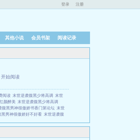
登录
注册
其他小说
会员书架
阅读记录
、
开始阅读
费阅读
末世逆袭腹黑少将高调
末世
者红颜醉美
末世逆袭腹黑少将高调
袭腹黑男神很傲娇书香门第论坛
末世
腹黑男神很傲娇好不好看
末世逆袭腹
黑男神很骄傲
末世重生腹黑男神很傲
世逆袭腹黑男神很傲娇 笔趣阁
末世
得的情节与文笔俱佳的好书，919言