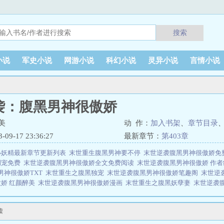
搜索
小说
军史小说
网游小说
科幻小说
灵异小说
言情小说
袭：腹黑男神很傲娇
美
动 作：
加入书架
、
章节目录
9-17 23:36:27
最新章节：
第403章
小妖精最新章节更新列表
末世重生腹黑男神要不停
末世逆袭腹黑男神很傲娇免
调宠免费
末世逆袭腹黑男神很傲娇全文免费阅读
末世逆袭腹黑男神很傲娇 作
男神很傲娇TXT
末世重生之腹黑独宠
末世逆袭腹黑男神很傲娇笔趣阁
末世逆
娇 红颜醉美
末世逆袭腹黑男神很傲娇漫画
末世重生之腹黑妖孽妻
末世逆袭
水祁宇
末世逆袭腹黑男神很傲娇好看吗
末世逆袭腹黑帝少高调宠
末世逆袭腹
男神很傲娇有声
末世逆袭腹黑男神很傲娇最新章节
未世逆袭腹黑男神骄傲
末
读
傲娇由作者(红颜醉美)创作全本作品，该小说情节跌宕起伏、扣人心弦是一本难
末世逆袭：腹黑男神很傲娇全文无弹窗的纯文字在线阅读。